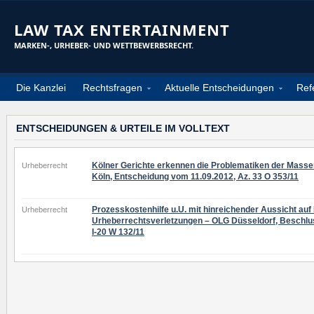
LAW TAX ENTERTAINMENT
MARKEN-, URHEBER- UND WETTBEWERBSRECHT.
Die Kanzlei
Rechtsfragen
Aktuelle Entscheidungen
Ref
ENTSCHEIDUNGEN & URTEILE IM VOLLTEXT
Kölner Gerichte erkennen die Problematiken der Mas
Urheberrecht
Köln, Entscheidung vom 11.09.2012, Az. 33 O 353/11
Prozesskostenhilfe u.U. mit hinreichender Aussicht auf 
Urheberrecht
Urheberrechtsverletzungen – OLG Düsseldorf, Beschlus
I-20 W 132/11